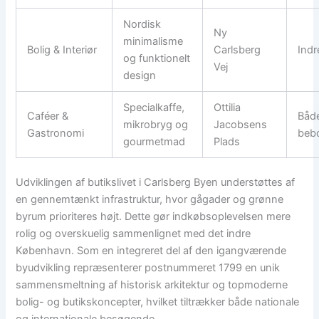
Nordisk
Ny
minimalisme
Bolig & Interiør
Carlsberg
Indr
og funktionelt
Vej
design
Specialkaffe,
Ottilia
Caféer &
Både
mikrobryg og
Jacobsens
Gastronomi
beb
gourmetmad
Plads
Udviklingen af butikslivet i Carlsberg Byen understøttes af
en gennemtænkt infrastruktur, hvor gågader og grønne
byrum prioriteres højt. Dette gør indkøbsoplevelsen mere
rolig og overskuelig sammenlignet med det indre
København. Som en integreret del af den igangværende
byudvikling repræsenterer postnummeret 1799 en unik
sammensmeltning af historisk arkitektur og topmoderne
bolig- og butikskoncepter, hvilket tiltrækker både nationale
og internationale besøgende.