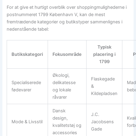
For at give et hurtigt overblik over shoppingmulighederne i
postnummeret 1799 København V, kan de mest
fremtrædende kategorier og butikstyper sammenlignes i
nedenstående tabel:
Typisk
Butikskategori
Fokusområde
placering i
P
1799
Økologi,
Flaskegade
Specialiserede
delikatesse
Made
&
fødevarer
og lokale
beb
Kildepladsen
råvarer
Dansk
J.C.
design,
Kval
Mode & Livsstil
Jacobsens
kvalitetstøj og
forb
Gade
accessories