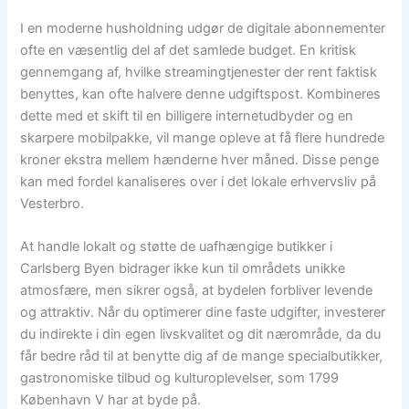
I en moderne husholdning udgør de digitale abonnementer
ofte en væsentlig del af det samlede budget. En kritisk
gennemgang af, hvilke streamingtjenester der rent faktisk
benyttes, kan ofte halvere denne udgiftspost. Kombineres
dette med et skift til en billigere internetudbyder og en
skarpere mobilpakke, vil mange opleve at få flere hundrede
kroner ekstra mellem hænderne hver måned. Disse penge
kan med fordel kanaliseres over i det lokale erhvervsliv på
Vesterbro.
At handle lokalt og støtte de uafhængige butikker i
Carlsberg Byen bidrager ikke kun til områdets unikke
atmosfære, men sikrer også, at bydelen forbliver levende
og attraktiv. Når du optimerer dine faste udgifter, investerer
du indirekte i din egen livskvalitet og dit nærområde, da du
får bedre råd til at benytte dig af de mange specialbutikker,
gastronomiske tilbud og kulturoplevelser, som 1799
København V har at byde på.