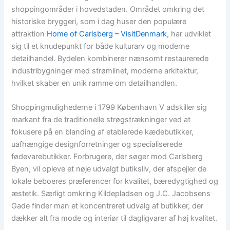
shoppingområder i hovedstaden. Området omkring det
historiske bryggeri, som i dag huser den populære
attraktion
Home of Carlsberg – VisitDenmark
, har udviklet
sig til et knudepunkt for både kulturarv og moderne
detailhandel. Bydelen kombinerer nænsomt restaurerede
industribygninger med strømlinet, moderne arkitektur,
hvilket skaber en unik ramme om detailhandlen.
Shoppingmulighederne i 1799 København V adskiller sig
markant fra de traditionelle strøgstrækninger ved at
fokusere på en blanding af etablerede kædebutikker,
uafhængige designforretninger og specialiserede
fødevarebutikker. Forbrugere, der søger mod Carlsberg
Byen, vil opleve et nøje udvalgt butiksliv, der afspejler de
lokale beboeres præferencer for kvalitet, bæredygtighed og
æstetik. Særligt omkring Kildepladsen og J.C. Jacobsens
Gade finder man et koncentreret udvalg af butikker, der
dækker alt fra mode og interiør til dagligvarer af høj kvalitet.