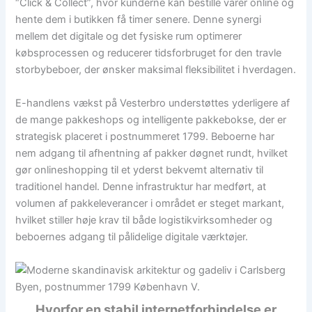
“Click & Collect”, hvor kunderne kan bestille varer online og
hente dem i butikken få timer senere. Denne synergi
mellem det digitale og det fysiske rum optimerer
købsprocessen og reducerer tidsforbruget for den travle
storbybeboer, der ønsker maksimal fleksibilitet i hverdagen.
E-handlens vækst på Vesterbro understøttes yderligere af
de mange pakkeshops og intelligente pakkebokse, der er
strategisk placeret i postnummeret 1799. Beboerne har
nem adgang til afhentning af pakker døgnet rundt, hvilket
gør onlineshopping til et yderst bekvemt alternativ til
traditionel handel. Denne infrastruktur har medført, at
volumen af pakkeleverancer i området er steget markant,
hvilket stiller høje krav til både logistikvirksomheder og
beboernes adgang til pålidelige digitale værktøjer.
Hvorfor en stabil internetforbindelse er