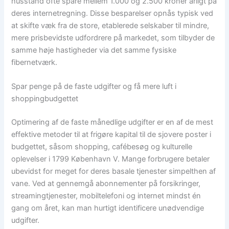
husstand ofte spare mellem 1.000 og 2.500 kroner årligt på
deres internetregning. Disse besparelser opnås typisk ved
at skifte væk fra de store, etablerede selskaber til mindre,
mere prisbevidste udfordrere på markedet, som tilbyder de
samme høje hastigheder via det samme fysiske
fibernetværk.
Spar penge på de faste udgifter og få mere luft i
shoppingbudgettet
Optimering af de faste månedlige udgifter er en af de mest
effektive metoder til at frigøre kapital til de sjovere poster i
budgettet, såsom shopping, cafébesøg og kulturelle
oplevelser i 1799 København V. Mange forbrugere betaler
ubevidst for meget for deres basale tjenester simpelthen af
vane. Ved at gennemgå abonnementer på forsikringer,
streamingtjenester, mobiltelefoni og internet mindst én
gang om året, kan man hurtigt identificere unødvendige
udgifter.